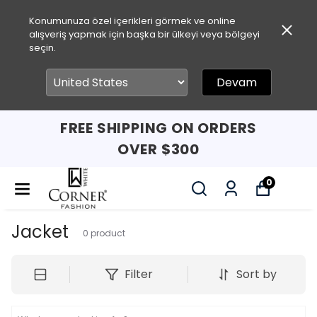
Konumunuza özel içerikleri görmek ve online
alışveriş yapmak için başka bir ülkeyi veya bölgeyi
seçin.
Devam
FREE SHIPPING ON ORDERS
OVER $300
0
Jacket
0
product
Filter
Sort by