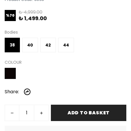
₺ 4,999.00
%
70
₺ 1,499.00
Bodies
38
40
42
44
COLOUR
Share
:
ADD TO BASKET