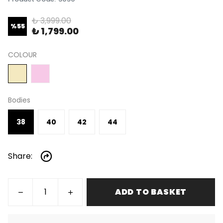
₺ 3,999.00
%
55
₺ 1,799.00
COLOUR
Bodies
38
40
42
44
Share
:
ADD TO BASKET