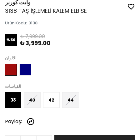
وايت كورنر
3138 TAŞ İŞLEMELİ KALEM ELBİSE
Ürün Kodu
:
3138
₺ 7,999.00
%
50
₺ 3,999.00
الالوان
القياسات
38
40
42
44
Paylaş
: