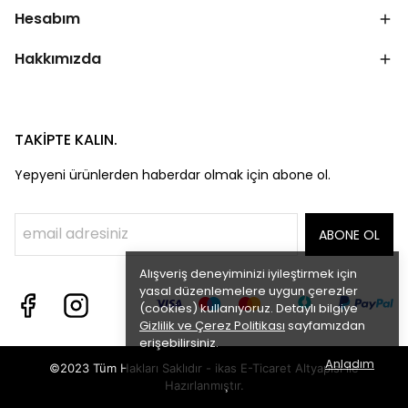
Hesabım
Hakkımızda
TAKİPTE KALIN.
Yepyeni ürünlerden haberdar olmak için abone ol.
ABONE OL
Alışveriş deneyiminizi iyileştirmek için
yasal düzenlemelere uygun çerezler
(cookies) kullanıyoruz. Detaylı bilgiye
Gizlilik ve Çerez Politikası
sayfamızdan
erişebilirsiniz.
Anladım
©2023 Tüm Hakları Saklıdır - ikas E-Ticaret
Altyapısı ile
Hazırlanmıştır.