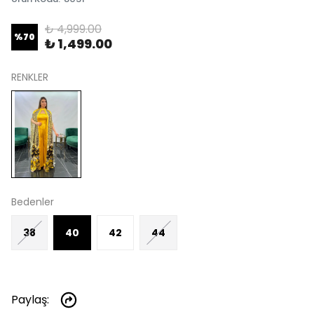
₺ 4,999.00
%
70
₺ 1,499.00
RENKLER
Bedenler
38
40
42
44
Paylaş
: