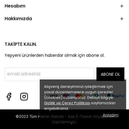
Hesabım
Hakkımızda
TAKİPTE KALIN.
Yepyeni ürünlerden haberdar olmak için abone ol.
ABONE OL
Alışveriş deneyiminizi iyileştirmek için
yasal düzenlemelere uygun çerezler
(cookies) kullanıyoruz. Detaylı bilgiye
Gizlilik ve Çerez Politikası
sayfamızdan
erişebilirsiniz.
Anladım
©2023 Tüm Hakları Saklıdır - ikas E-Ticaret
Altyapısı ile
Hazırlanmıştır.