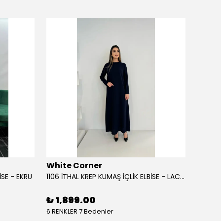
White Corner
White
İSE - EKRU
1106 İTHAL KREP KUMAŞ İÇLİK ELBİSE - LACİVERT
%
47
₺ 1,899.00
6 RENKLER 7 Bedenler
6 RENK