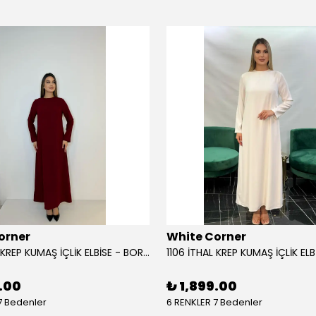
orner
White Corner
1106 İTHAL KREP KUMAŞ İÇLİK ELBİSE - BORDO
1106 İTHAL KREP KUMAŞ İÇLİK ELB
.00
₺ 1,899.00
7 Bedenler
6 RENKLER 7 Bedenler