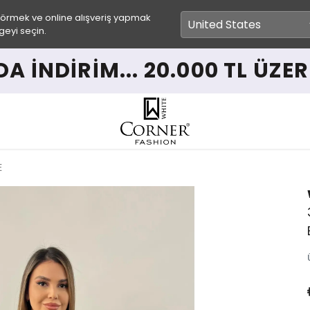
görmek ve online alışveriş yapmak
geyi seçin.
A İNDİRİM... 20.000 TL ÜZERİ
E