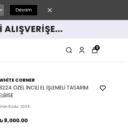
Devam
 ALIŞVERİŞE...
0
WHİTE CORNER
3224 ÖZEL İNCİLİ EL İŞLEMELİ TASARIM
ELBİSE
Ürün Kodu
:
3224
₺ 8,000.00