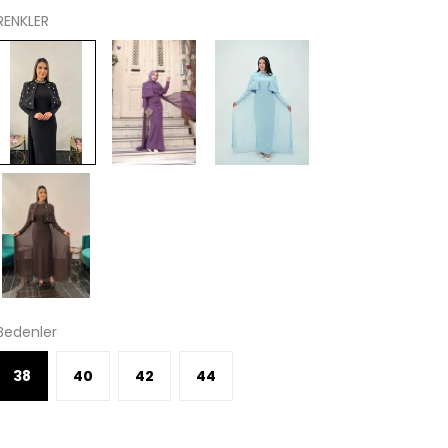
RENKLER
Bedenler
38
40
42
44