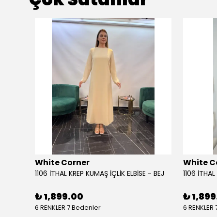
White Corner
White C
1106 İTHAL KREP KUMAŞ İÇLİK ELBİSE - BEJ
₺ 1,899.00
₺ 1,899
6 RENKLER 7 Bedenler
6 RENKLER 