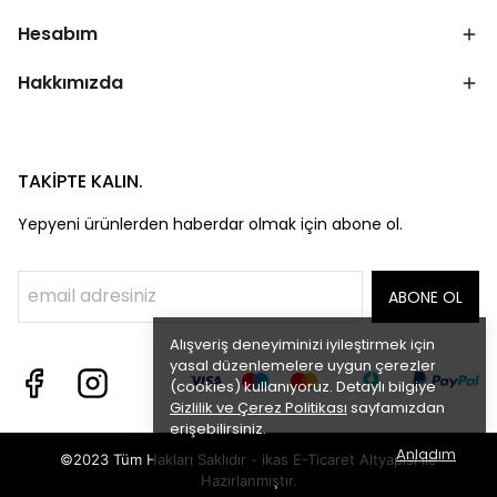
Hesabım
Hakkımızda
TAKİPTE KALIN.
Yepyeni ürünlerden haberdar olmak için abone ol.
ABONE OL
Alışveriş deneyiminizi iyileştirmek için
yasal düzenlemelere uygun çerezler
(cookies) kullanıyoruz. Detaylı bilgiye
Gizlilik ve Çerez Politikası
sayfamızdan
erişebilirsiniz.
Anladım
©2023 Tüm Hakları Saklıdır - ikas E-Ticaret
Altyapısı ile
Hazırlanmıştır.