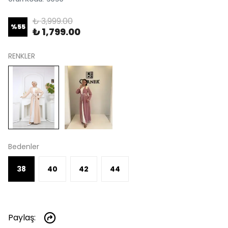
₺ 3,999.00
%
55
₺ 1,799.00
RENKLER
Bedenler
38
40
42
44
Paylaş
: