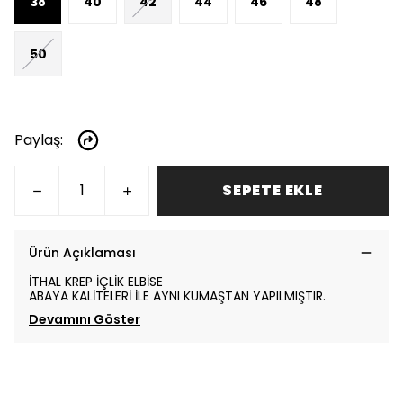
38
40
42
44
46
48
50
Paylaş
:
SEPETE EKLE
Ürün Açıklaması
İTHAL KREP İÇLİK ELBİSE
ABAYA KALİTELERİ İLE AYNI KUMAŞTAN YAPILMIŞTIR.
Devamını Göster